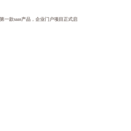
2019年
钉钉共同完成130万名
鑫资产项
培训