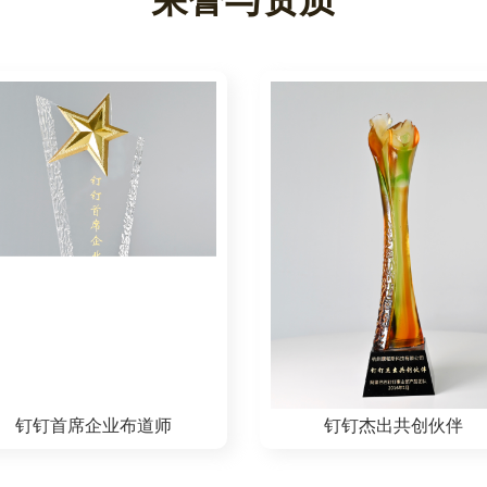
022-2024连续三年荣获 杭州准
阿里巴巴新零售杰出生态
独兽