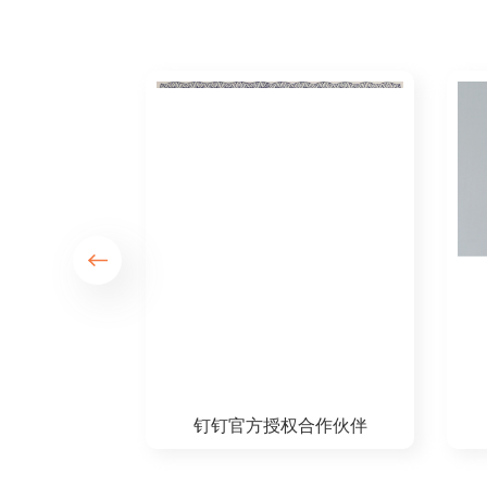
业布道师
钉钉杰出共创伙伴
2