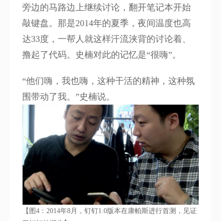
旁边的马路边上继续讨论，翻开笔记本开始
敲键盘。那是2014年的夏季，夜间温度也高
达33度，一帮人就这样汗流浃背的讨论着、
撸起了代码。史楠对此的记忆是“很嗨”。
“他们嗨，我也嗨，这种干活的精神，这种氛
围带动了我。”史楠说。
【图4：2014年8月，钉钉1.0版本在康帕斯进行首测，见证