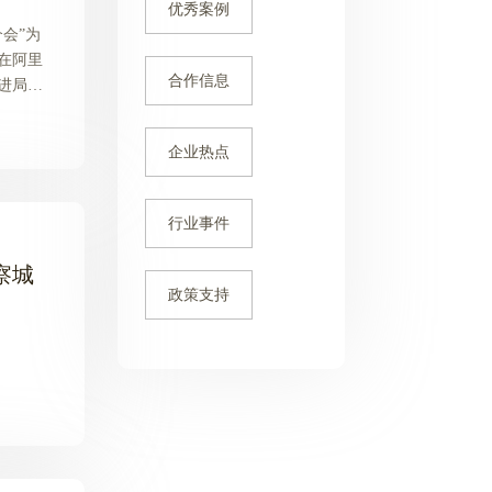
优秀案例
会”为
在阿里
合作信息
进局、
州鑫蜂
企业热点
行业事件
察城
政策支持