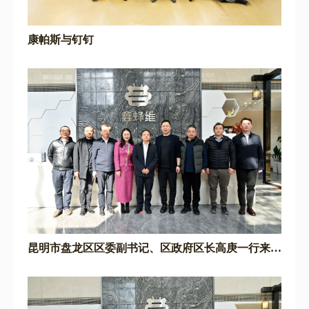
康帕斯与钉钉
昆明市盘龙区区委副书记、区政府区长高庚一行来鑫
蜂维走访调研