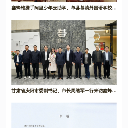
鑫蜂维携手阿里少年云助学、单县慕清外国语学校爱
心团队向竹塘乡中心小学送温暖！
甘肃省庆阳市委副书记、市长周继军一行来访鑫蜂维
考察城市数字化运营中心项目